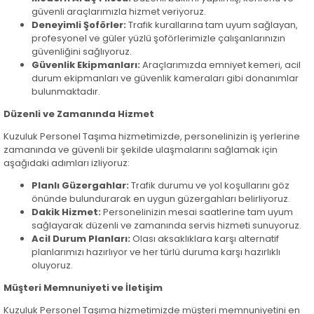
güvenli araçlarımızla hizmet veriyoruz.
Deneyimli Şoförler:
Trafik kurallarına tam uyum sağlayan,
profesyonel ve güler yüzlü şoförlerimizle çalışanlarınızın
güvenliğini sağlıyoruz.
Güvenlik Ekipmanları:
Araçlarımızda emniyet kemeri, acil
durum ekipmanları ve güvenlik kameraları gibi donanımlar
bulunmaktadır.
Düzenli ve Zamanında Hizmet
Kuzuluk Personel Taşıma hizmetimizde, personelinizin iş yerlerine
zamanında ve güvenli bir şekilde ulaşmalarını sağlamak için
aşağıdaki adımları izliyoruz:
Planlı Güzergahlar:
Trafik durumu ve yol koşullarını göz
önünde bulundurarak en uygun güzergahları belirliyoruz.
Dakik Hizmet:
Personelinizin mesai saatlerine tam uyum
sağlayarak düzenli ve zamanında servis hizmeti sunuyoruz.
Acil Durum Planları:
Olası aksaklıklara karşı alternatif
planlarımızı hazırlıyor ve her türlü duruma karşı hazırlıklı
oluyoruz.
Müşteri Memnuniyeti ve İletişim
Kuzuluk Personel Taşıma hizmetimizde müşteri memnuniyetini en